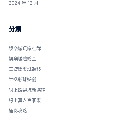
2024 年 12 月
分類
娛樂城玩家社群
娛樂城體驗金
富遊娛樂城轉移
樂透彩球遊戲
線上娛樂城新選擇
線上真人百家樂
運彩攻略