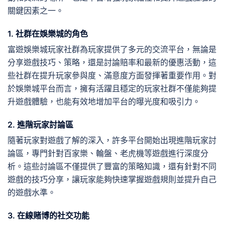
關鍵因素之一。
1. 社群在娛樂城的角色
富遊娛樂城玩家社群為玩家提供了多元的交流平台，無論是
分享遊戲技巧、策略，還是討論賠率和最新的優惠活動，這
些社群在提升玩家參與度、滿意度方面發揮著重要作用。對
於娛樂城平台而言，擁有活躍且穩定的玩家社群不僅能夠提
升遊戲體驗，也能有效地增加平台的曝光度和吸引力。
2. 進階玩家討論區
隨著玩家對遊戲了解的深入，許多平台開始出現進階玩家討
論區，專門針對百家樂、輪盤、老虎機等遊戲進行深度分
析。這些討論區不僅提供了豐富的策略知識，還有針對不同
遊戲的技巧分享，讓玩家能夠快速掌握遊戲規則並提升自己
的遊戲水準。
3. 在線賭博的社交功能