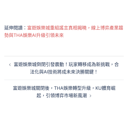
延伸閱讀：
富遊娛樂城重組謠言真相揭曉，線上博弈產業趨
勢與THA娛樂AI升級引領未來
文
富遊娛樂城倒閉引發震動！玩家轉移成為新挑戰，合
章
法化與AI技術將成未來決勝關鍵！
導
覽
富遊娛樂城關閉後，THA娛樂轉型升級，KU體育崛
起，引領博弈市場新風潮