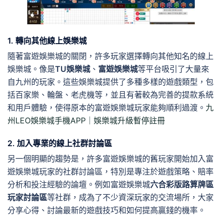
1. 轉向其他線上娛樂城
隨著富遊娛樂城的關閉，許多玩家選擇轉向其他知名的線上
娛樂城。像是
TU娛樂城
、
富遊娛樂城
等平台吸引了大量來
自九州的玩家。這些娛樂城提供了多種多樣的遊戲類型，包
括百家樂、輪盤、老虎機等，並且有著較為完善的提款系統
和用戶體驗，使得原本的富遊娛樂城玩家能夠順利過渡。
九
州LEO娛樂城手機APP｜娛樂城升級暫停註冊
2. 加入專業的線上社群討論區
另一個明顯的趨勢是，許多富遊娛樂城的舊玩家開始加入富
遊娛樂城玩家的社群討論區，特別是專注於遊戲策略、賠率
分析和投注經驗的論壇。例如富遊娛樂城
六合彩版路算牌區
玩家討論區
等社群，成為了不少資深玩家的交流場所，大家
分享心得、討論最新的遊戲技巧和如何提高贏錢的機率。