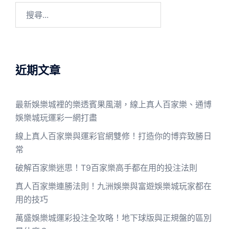
搜
尋
關
鍵
字:
近期文章
最新娛樂城裡的樂透賓果風潮，線上真人百家樂、通博
娛樂城玩運彩一網打盡
線上真人百家樂與運彩官網雙修！打造你的博弈致勝日
常
破解百家樂迷思！T9百家樂高手都在用的投注法則
真人百家樂連勝法則！九洲娛樂與富遊娛樂城玩家都在
用的技巧
萬盛娛樂城運彩投注全攻略！地下球版與正規盤的區別