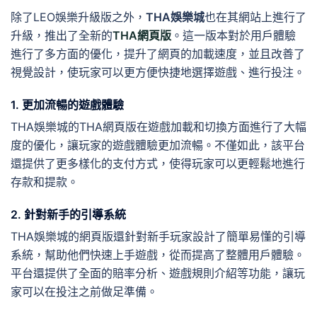
除了LEO娛樂升級版之外，
THA娛樂城
也在其網站上進行了
升級，推出了全新的
THA網頁版
。這一版本對於用戶體驗
進行了多方面的優化，提升了網頁的加載速度，並且改善了
視覺設計，使玩家可以更方便快捷地選擇遊戲、進行投注。
1. 更加流暢的遊戲體驗
THA娛樂城的THA網頁版在遊戲加載和切換方面進行了大幅
度的優化，讓玩家的遊戲體驗更加流暢。不僅如此，該平台
還提供了更多樣化的支付方式，使得玩家可以更輕鬆地進行
存款和提款。
2. 針對新手的引導系統
THA娛樂城的網頁版還針對新手玩家設計了簡單易懂的引導
系統，幫助他們快速上手遊戲，從而提高了整體用戶體驗。
平台還提供了全面的賠率分析、遊戲規則介紹等功能，讓玩
家可以在投注之前做足準備。