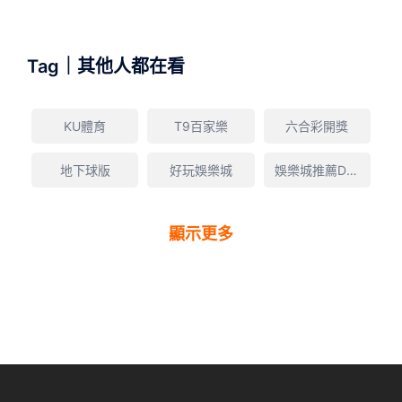
Tag｜其他人都在看
KU體育
T9百家樂
六合彩開獎
地下球版
好玩娛樂城
娛樂城推薦Dcard
宾果宾果
富遊娛樂城
手機娛樂城推薦
顯示更多
新註冊體驗金娛樂城
最新娛樂城
樂透賓果
滿天星娛樂城
百家樂規則
百家樂賺錢
百家試玩
財神娛樂
運彩官網