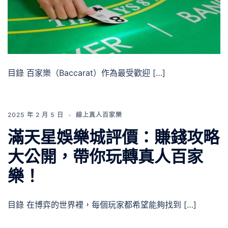
目錄 百家樂（Baccarat）作為最受歡迎 […]
2025 年 2 月 5 日
線上真人百家樂
滿天星娛樂城評價：賺錢攻略
大公開，帶你玩轉真人百家
樂！
目錄 在博弈的世界裡，每個玩家都希望能夠找到 […]