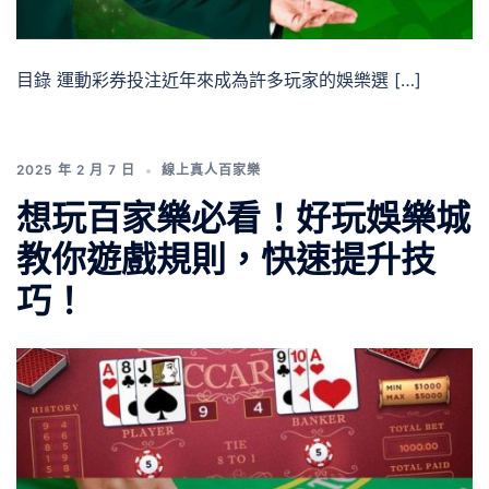
目錄 運動彩券投注近年來成為許多玩家的娛樂選 […]
2025 年 2 月 7 日
線上真人百家樂
想玩百家樂必看！好玩娛樂城
教你遊戲規則，快速提升技
巧！