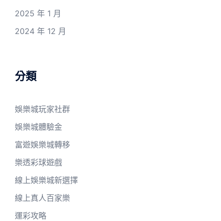
2025 年 1 月
2024 年 12 月
分類
娛樂城玩家社群
娛樂城體驗金
富遊娛樂城轉移
樂透彩球遊戲
線上娛樂城新選擇
線上真人百家樂
運彩攻略