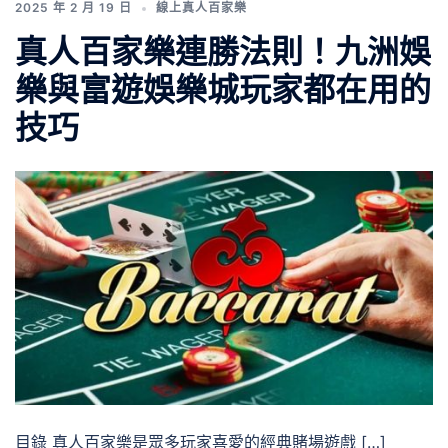
2025 年 2 月 19 日
線上真人百家樂
真人百家樂連勝法則！九洲娛
樂與富遊娛樂城玩家都在用的
技巧
目錄 真人百家樂是眾多玩家喜愛的經典賭場遊戲 […]