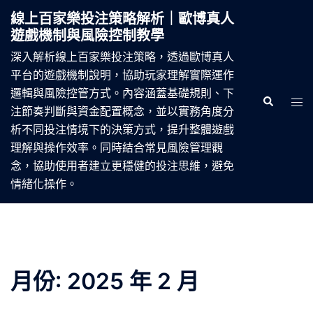
跳
線上百家樂投注策略解析｜歐博真人
至
遊戲機制與風險控制教學
主
深入解析線上百家樂投注策略，透過歐博真人
要
平台的遊戲機制說明，協助玩家理解實際運作
內
邏輯與風險控管方式。內容涵蓋基礎規則、下
容
Search
Tog
注節奏判斷與資金配置概念，並以實務角度分
men
析不同投注情境下的決策方式，提升整體遊戲
理解與操作效率。同時結合常見風險管理觀
念，協助使用者建立更穩健的投注思維，避免
情緒化操作。
月份:
2025 年 2 月