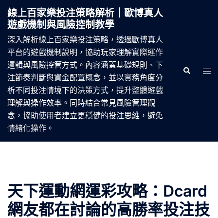
跳
線上百家樂投注策略解析｜歐博真人
至
遊戲機制與風險控制教學
主
深入解析線上百家樂投注策略，透過歐博真人
要
平台的遊戲機制說明，協助玩家理解實際運作
內
邏輯與風險控管方式。內容涵蓋基礎規則、下
容
Search
Tog
注節奏判斷與資金配置概念，並以實務角度分
men
析不同投注情境下的決策方式，提升整體遊戲
理解與操作效率。同時結合常見風險管理觀
念，協助使用者建立更穩健的投注思維，避免
情緒化操作。
天下運動網運彩攻略：Dcard
網友都在討論的高勝率投注技