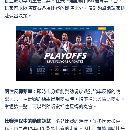
投注成功率的重要工具。在
天下運動網
和
KU體育
等平台，
玩家可以隨時查看各場比賽的即時比分，這能夠幫助玩家快
速做出決策。
關注反轉賠率
：即時比分還能幫助玩家識別賠率反轉的情
況。當一場比賽的結果出現變動時，賠率通常會隨之變動。
掌握這一點，可以幫助玩家抓住反轉的機會。
比賽進程中的動態調整
：隨著比賽的進行，許多因素如傷
病、球員表現等可能影響比賽的走向。因此，根據即時比分