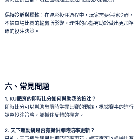
保持冷靜與理性
：在運彩投注過程中，玩家需要保持冷靜，
不被單場比賽的輸贏所影響。理性的心態有助於做出更加準
確的投注決策。
六、常見問題
1. KU體育的即時比分如何幫助我的投注？
即時比分可以幫助您隨時掌握比賽的動態，根據賽事的進行
調整投注策略，並抓住反轉的機會。
2. 天下運動網是否有提供即時賠率更新？
是的，天下運動網提供即時賠率更新，讓玩家可以根據比賽