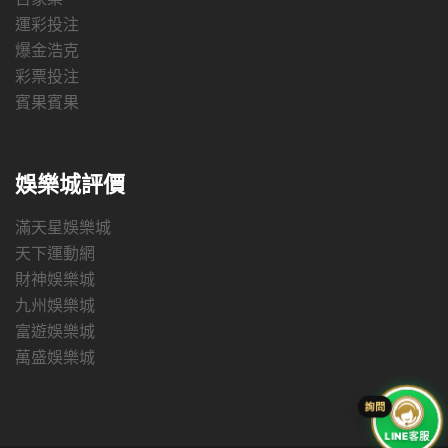
運彩投注
爆金浩克
彩票投注
賓果賓果
娛樂城評價
滿天星娛樂城
天下運動網
財神娛樂城
九州娛樂城
富遊娛樂城
萬盛娛樂城
LINE客服