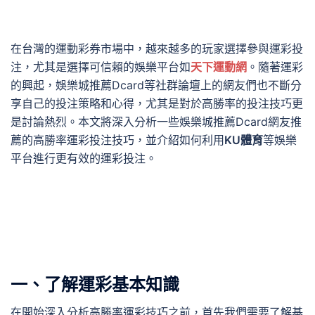
在台灣的運動彩券市場中，越來越多的玩家選擇參與運彩投
注，尤其是選擇可信賴的娛樂平台如
天下運動網
。隨著運彩
的興起，娛樂城推薦Dcard等社群論壇上的網友們也不斷分
享自己的投注策略和心得，尤其是對於高勝率的投注技巧更
是討論熱烈。本文將深入分析一些娛樂城推薦Dcard網友推
薦的高勝率運彩投注技巧，並介紹如何利用
KU體育
等娛樂
平台進行更有效的運彩投注。
一、了解運彩基本知識
在開始深入分析高勝率運彩技巧之前，首先我們需要了解基