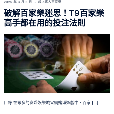
2025 年 3 月 6 日
線上真人百家樂
破解百家樂迷思！T9百家樂
高手都在用的投注法則
目錄 在眾多的富遊娛樂城官網賭博遊戲中，百家 […]