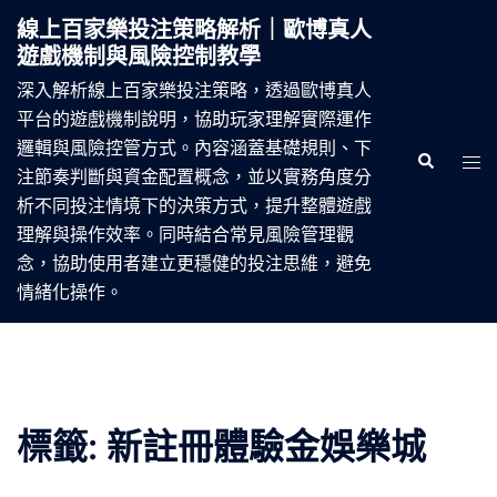
跳
線上百家樂投注策略解析｜歐博真人
至
遊戲機制與風險控制教學
主
深入解析線上百家樂投注策略，透過歐博真人
要
平台的遊戲機制說明，協助玩家理解實際運作
內
邏輯與風險控管方式。內容涵蓋基礎規則、下
容
Search
Tog
注節奏判斷與資金配置概念，並以實務角度分
men
析不同投注情境下的決策方式，提升整體遊戲
理解與操作效率。同時結合常見風險管理觀
念，協助使用者建立更穩健的投注思維，避免
情緒化操作。
標籤:
新註冊體驗金娛樂城