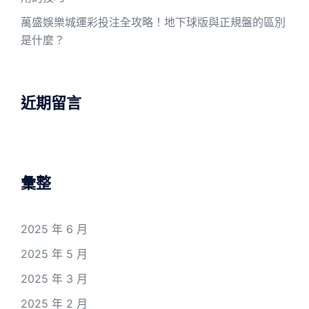
萬盛娛樂城運彩投注全攻略！地下球版與正規盤的區別
是什麼？
近期留言
彙整
2025 年 6 月
2025 年 5 月
2025 年 3 月
2025 年 2 月