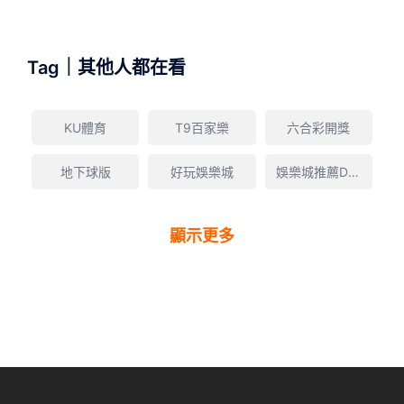
Tag｜其他人都在看
KU體育
T9百家樂
六合彩開獎
地下球版
好玩娛樂城
娛樂城推薦Dcard
宾果宾果
富遊娛樂城
手機娛樂城推薦
顯示更多
新註冊體驗金娛樂城
最新娛樂城
樂透賓果
滿天星娛樂城
百家樂規則
百家樂賺錢
百家試玩
財神娛樂
運彩官網